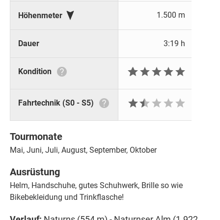

1.500 m
Höhenmeter
Dauer
3:19 h







Kondition







Fahrtechnik (S0 - S5)
Tourmonate
Mai, Juni, Juli, August, September, Oktober
Ausrüstung
Helm, Handschuhe, gutes Schuhwerk, Brille so wie
Bikebekleidung und Trinkflasche!
Verlauf:
Naturns (554 m) - Naturnser Alm (1.922