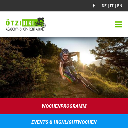
|
|
DE
IT
EN
WOCHENPROGRAMM
EVENTS & HIGHLIGHTWOCHEN