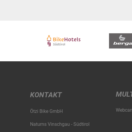
MUL
KONTAKT
Webca
Ötzi Bike GmbH
Naturns Vinschgau - Südtirol