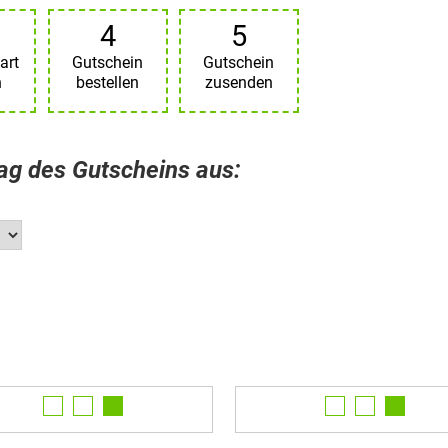
4
5
art
Gutschein
Gutschein
n
bestellen
zusenden
rag des Gutscheins aus: