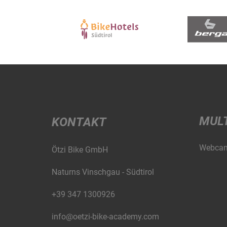
MUL
KONTAKT
Webca
Ötzi Bike GmbH
Naturns Vinschgau - Südtirol
+39 347 1300926
info@oetzi-bike-academy.com