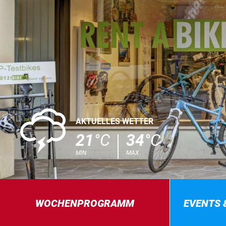
0
AKTUELLES WETTER
21
°C
34
°C
MIN
MAX
WOCHENPROGRAMM
EVENTS 