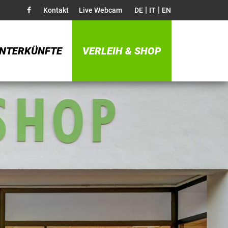
|
|
Kontakt
Live Webcam
DE
IT
EN
NTERKÜNFTE
VERLEIH & SHOP