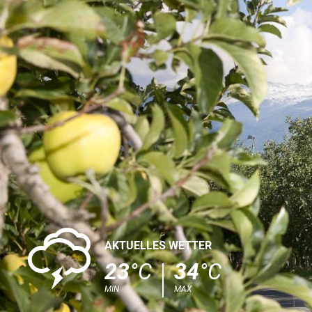
0
AKTUELLES WETTER
23
°C
34
°C
MIN
MAX