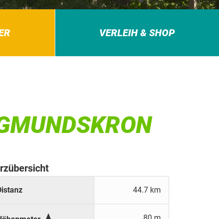
ER
VERLEIH & SHOP
IGMUNDSKRON
rzübersicht
Distanz
44.7 km

80 m