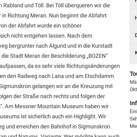
 Rabland und Töll. Bei Töll überqueren wir die
 in Richtung Meran. Nun beginnt die Abfahrt
von der Abfahrt wurde ein schöner
n sich nicht entgehen lassen. Nach dem
weg bergrunter nach Algund und in die Kurstadt
 die Stadt Meran der Beschilderung „BOZEN“
aufpassen, da es sehr viele Richtungsänderungen
To
folgen den Radweg nach Lana und am Etschdamm
Mär
n Sigmunskron gelangen wir an die Kreuzung mit
Okt
olgen der Straße nach rechts und folgen der
In
“. Am Messner Mountain Museum haben wir
Ein
useums ist sicherlich auch ein Highlight. Wir
Seh
eg und erreichen den Bahnhof in Sigmunskron.
Me
ran und Naturns. Variante: Wer möchte kann auch