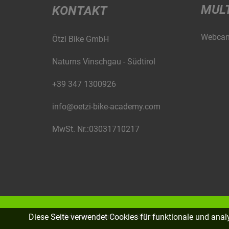
MUL
KONTAKT
Webca
Ötzi Bike GmbH
Naturns Vinschgau - Südtirol
+39 347 1300926
info@oetzi-bike-academy.com
MwSt. Nr.:03031710217
©
piloly.com
|
Impressum
|
Sitemap
Diese Seite verwendet Cookies für funktionale und ana