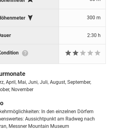
Höhenmeter

300 m
Höhenmeter
Dauer
2:30 h






Kondition
urmonate
z, April, Mai, Juni, Juli, August, September,
ober, November
fo
kehrmöglichkeiten: In den einzelnen Dörfern
enswertes: Aussichtpunkt am Radweg nach
ran, Messner Mountain Museum