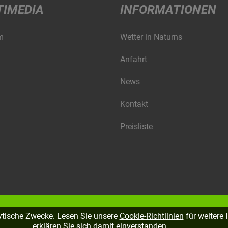
TIMEDIA
INFORMATIONEN
m
Wetter in Naturns
Anfahrt
News
Kontakt
Preisliste
lytische Zwecke. Lesen Sie unsere
Cookie-Richtlinien
für weitere 
erklären Sie sich damit einverstanden.