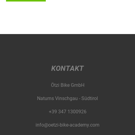
KONTAKT
Ötzi Bike GmbH
Naturns Vinschgau - Südtirol
+39 347 1300926
info@oetzi-bike-academy.com