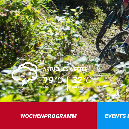
0
AKTUELLES WETTER
19
°C
32
°C
MIN
MAX
WOCHENPROGRAMM
EVENTS 