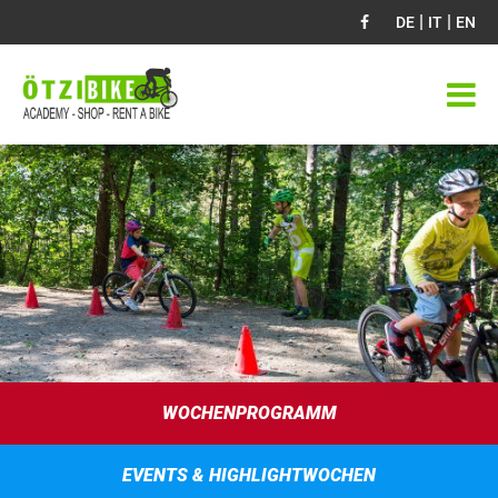
|
|
DE
IT
EN
WOCHENPROGRAMM
EVENTS & HIGHLIGHTWOCHEN