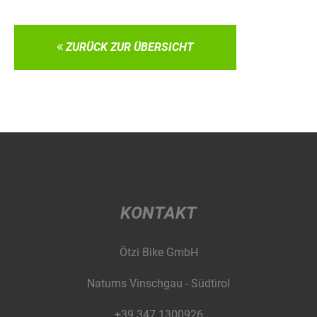
ZURÜCK ZUR ÜBERSICHT
KONTAKT
Ötzi Bike GmbH
Naturns Vinschgau - Südtirol
+39 347 1300926