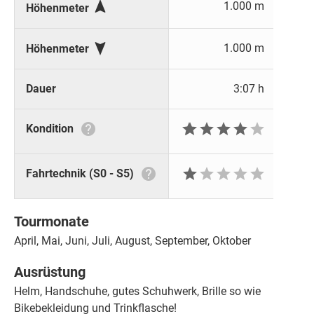

1.000 m
Höhenmeter

1.000 m
Höhenmeter
Dauer
3:07 h







Kondition






Fahrtechnik (S0 - S5)
Tourmonate
April, Mai, Juni, Juli, August, September, Oktober
Ausrüstung
Helm, Handschuhe, gutes Schuhwerk, Brille so wie
Bikebekleidung und Trinkflasche!