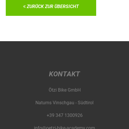
ZURÜCK ZUR ÜBERSICHT
KONTAKT
Ötzi Bike GmbH
Naturns Vinschgau - Südtirol
+39 347 1300926
info@oetzi-bike-academy.com