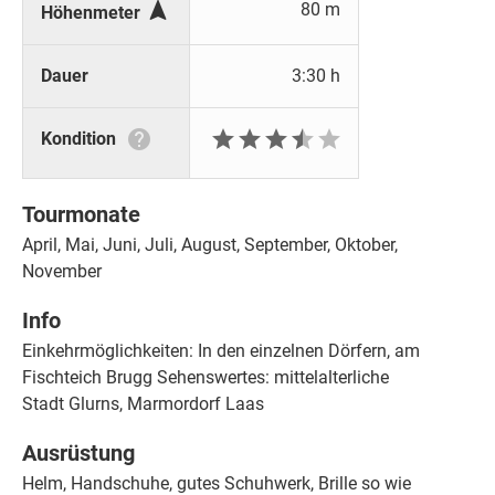

80 m
Höhenmeter
Dauer
3:30 h







Kondition
Tourmonate
April, Mai, Juni, Juli, August, September, Oktober,
November
Info
Einkehrmöglichkeiten: In den einzelnen Dörfern, am
Fischteich Brugg Sehenswertes: mittelalterliche
Stadt Glurns, Marmordorf Laas
Ausrüstung
Helm, Handschuhe, gutes Schuhwerk, Brille so wie