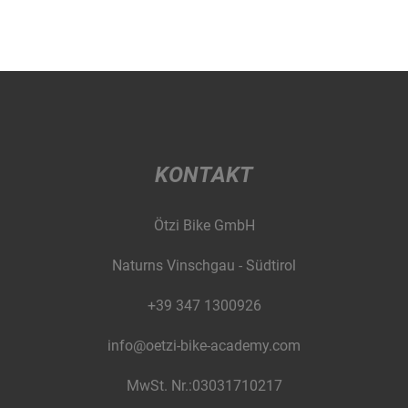
KONTAKT
Ötzi Bike GmbH
Naturns Vinschgau - Südtirol
+39 347 1300926
info@oetzi-bike-academy.com
MwSt. Nr.:03031710217