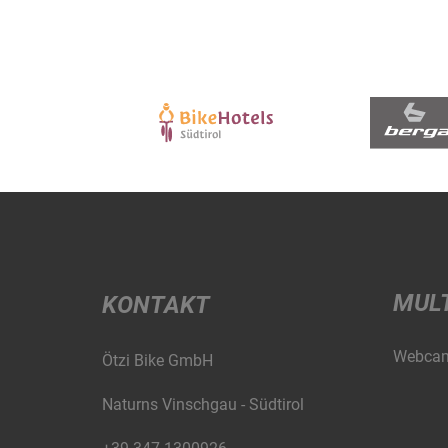
MUL
KONTAKT
Webca
Ötzi Bike GmbH
Naturns Vinschgau - Südtirol