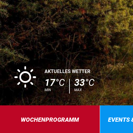
B
AKTUELLES WETTER
17
°C
33
°C
MIN
MAX
WOCHENPROGRAMM
EVENTS 