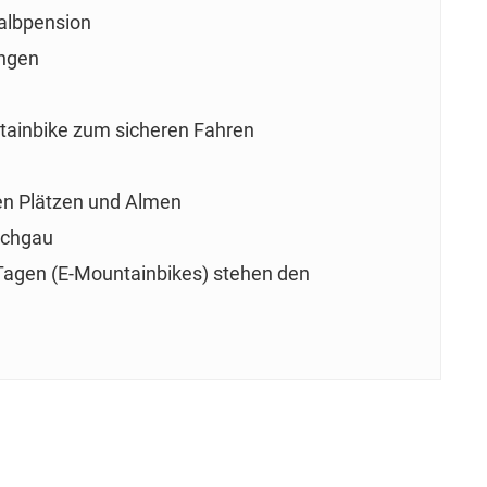
albpension
ungen
g
ntainbike zum sicheren Fahren
en Plätzen und Almen
schgau
Tagen (E-Mountainbikes) stehen den