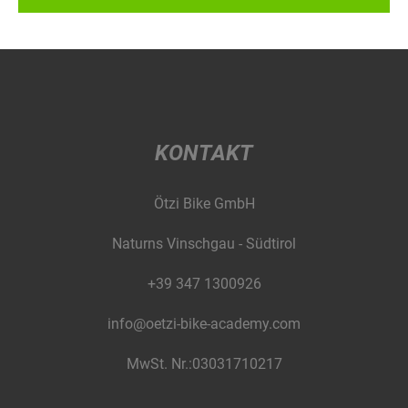
KONTAKT
Ötzi Bike GmbH
Naturns Vinschgau - Südtirol
+39 347 1300926
info@oetzi-bike-academy.com
MwSt. Nr.:03031710217