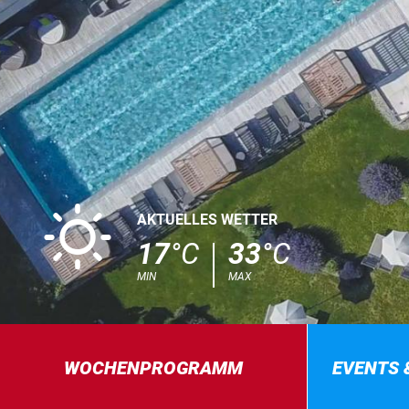
B
AKTUELLES WETTER
17
°C
33
°C
MIN
MAX
WOCHENPROGRAMM
EVENTS 