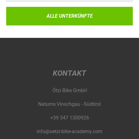
ALLE UNTERKÜNFTE
KONTAKT
Ötzi Bike GmbH
Naturns Vinschgau - Südtirol
+39 347 1300926
info@oetzi-bike-academy.com