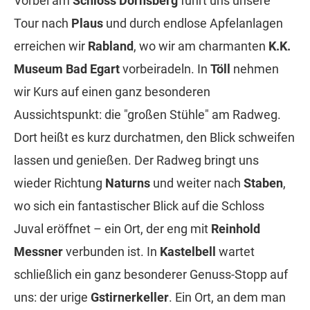
Vorbei am
Schloss Dornsberg
führt uns unsere
Tour nach
Plaus
und durch endlose Apfelanlagen
erreichen wir
Rabland
, wo wir am charmanten
K.K.
Museum Bad Egart
vorbeiradeln. In
Töll
nehmen
wir Kurs auf einen ganz besonderen
Aussichtspunkt: die "großen Stühle" am Radweg.
Dort heißt es kurz durchatmen, den Blick schweifen
lassen und genießen. Der Radweg bringt uns
wieder Richtung
Naturns
und weiter nach
Staben
,
wo sich ein fantastischer Blick auf die Schloss
Juval eröffnet – ein Ort, der eng mit
Reinhold
Messner
verbunden ist. In
Kastelbell
wartet
schließlich ein ganz besonderer Genuss-Stopp auf
uns: der urige
Gstirnerkeller
. Ein Ort, an dem man