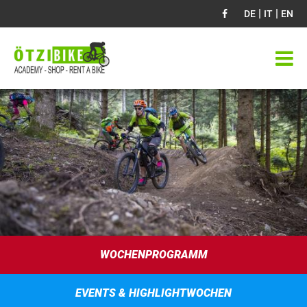
|
|
DE
IT
EN
WOCHENPROGRAMM
EVENTS & HIGHLIGHTWOCHEN