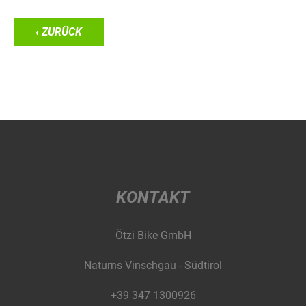
‹ ZURÜCK
KONTAKT
Ötzi Bike GmbH
Naturns Vinschgau - Südtirol
+39 347 1300926