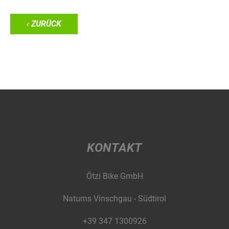
‹ ZURÜCK
KONTAKT
Ötzi Bike GmbH
Naturns Vinschgau - Südtirol
+39 347 1300926