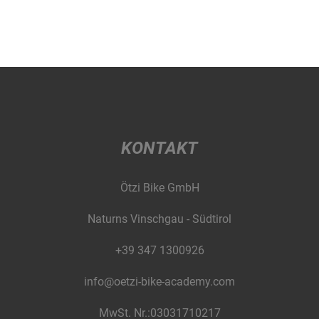
KONTAKT
Ötzi Bike GmbH
Naturns Vinschgau - Südtirol
+39 347 1300926
info@oetzi-bike-academy.com
MwSt. Nr.:03031710217