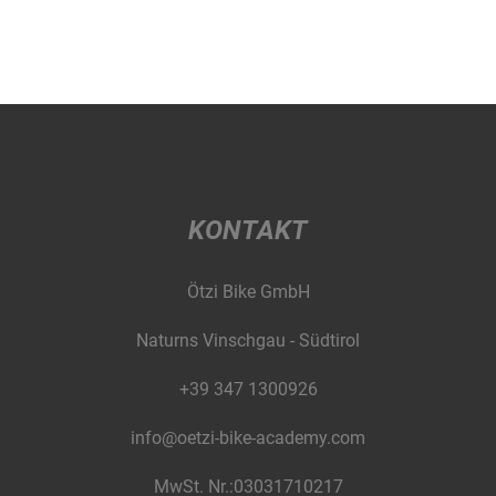
KONTAKT
Ötzi Bike GmbH
Naturns Vinschgau - Südtirol
+39 347 1300926
info@oetzi-bike-academy.com
MwSt. Nr.:03031710217