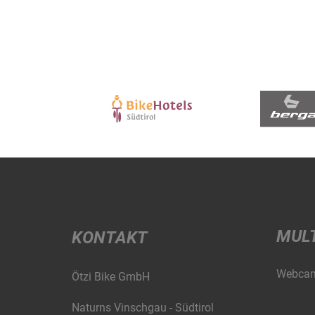
MUL
KONTAKT
Webca
Ötzi Bike GmbH
Naturns Vinschgau - Südtirol