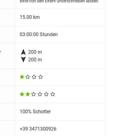
bitte von den Eltern unterschreiben lassen.
15.00 km
03:00:00 Stunden

r
200 m

200 m
100% Schotter
+39 3471300926