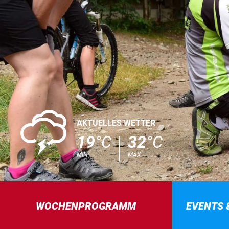
0
AKTUELLES WETTER
19
°C
32
°C
MIN
MAX
WOCHENPROGRAMM
EVENTS 