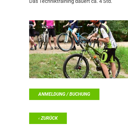
Das Techniktraining dauert ca. 4 Std.
ANMELDUNG / BUCHUNG
‹ ZURÜCK