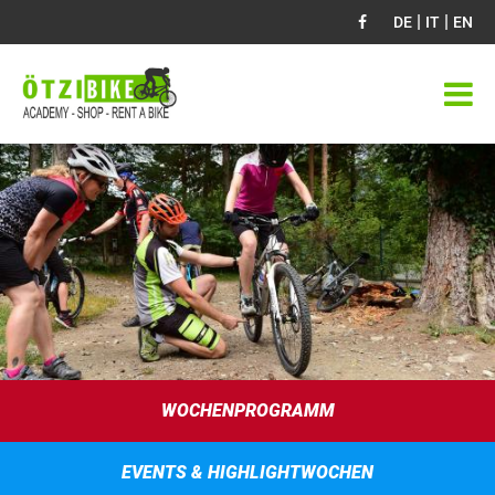
|
|
DE
IT
EN
WOCHENPROGRAMM
EVENTS & HIGHLIGHTWOCHEN