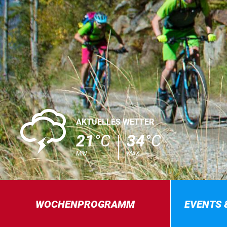
0
AKTUELLES WETTER
21
°C
34
°C
MIN
MAX
WOCHENPROGRAMM
EVENTS 