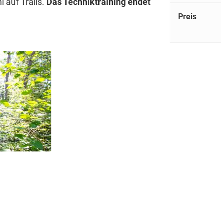
auf Trails.
Das Techniktraining endet
Preis