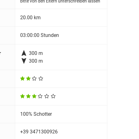
bitte von den Eltern unterschreiben lassen
20.00 km
03:00:00 Stunden

r
300 m

300 m
100% Schotter
+39 3471300926