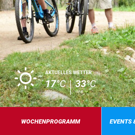
B
AKTUELLES WETTER
17
°C
33
°C
MIN
MAX
WOCHENPROGRAMM
EVENTS 