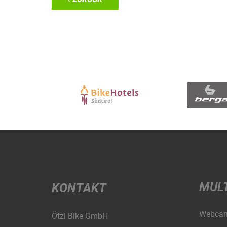
MUL
KONTAKT
Webca
Ötzi Bike GmbH