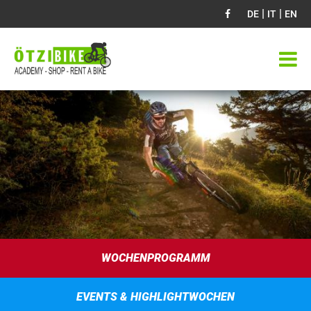
|
|
DE
IT
EN
WOCHENPROGRAMM
EVENTS & HIGHLIGHTWOCHEN