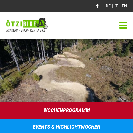
|
|
DE
IT
EN
WOCHENPROGRAMM
EVENTS & HIGHLIGHTWOCHEN