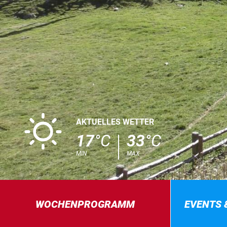
B
AKTUELLES WETTER
17
°C
33
°C
MIN
MAX
WOCHENPROGRAMM
EVENTS 