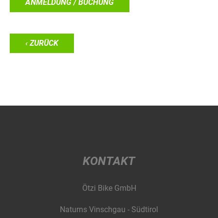
ANMELDUNG / BUCHUNG
‹ ZURÜCK
KONTAKT
Ötzi Bike GmbH
Naturns Vinschgau - Südtirol