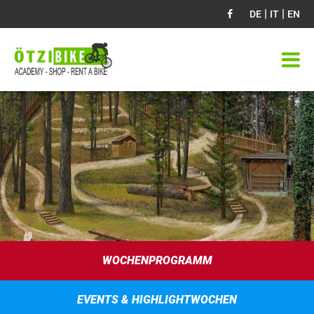
|
|
DE
IT
EN
WOCHENPROGRAMM
EVENTS & HIGHLIGHTWOCHEN