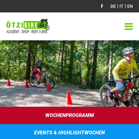
|
|
DE
IT
EN
WOCHENPROGRAMM
EVENTS & HIGHLIGHTWOCHEN