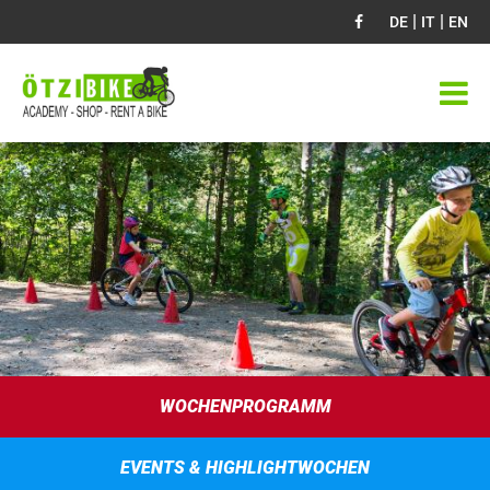
|
|
DE
IT
EN
WOCHENPROGRAMM
EVENTS & HIGHLIGHTWOCHEN