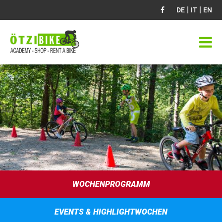
|
|
DE
IT
EN
WOCHENPROGRAMM
EVENTS & HIGHLIGHTWOCHEN