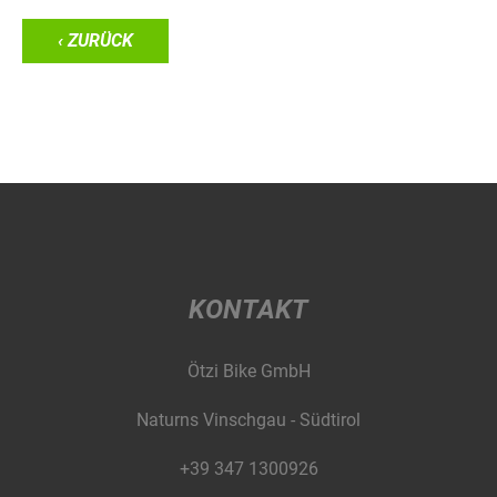
‹ ZURÜCK
KONTAKT
Ötzi Bike GmbH
Naturns Vinschgau - Südtirol
+39 347 1300926