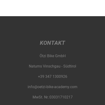
KONTAKT
Ötzi Bike GmbH
Naturns Vinschgau - Südtirol
+39 347 1300926
info@oetzi-bike-academy.com
MwSt. Nr.:03031710217