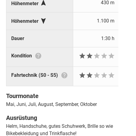

430 m
Höhenmeter

1.100 m
Höhenmeter
Dauer
1:30 h






Kondition






Fahrtechnik (S0 - S5)
Tourmonate
Mai, Juni, Juli, August, September, Oktober
Ausrüstung
Helm, Handschuhe, gutes Schuhwerk, Brille so wie
Bikebekleidung und Trinkflasche!