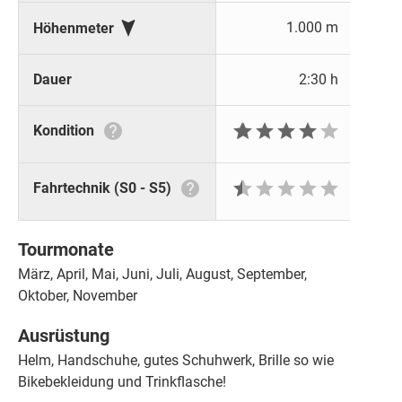

1.000 m
Höhenmeter
Dauer
2:30 h







Kondition







Fahrtechnik (S0 - S5)
Tourmonate
März, April, Mai, Juni, Juli, August, September,
Oktober, November
Ausrüstung
Helm, Handschuhe, gutes Schuhwerk, Brille so wie
Bikebekleidung und Trinkflasche!