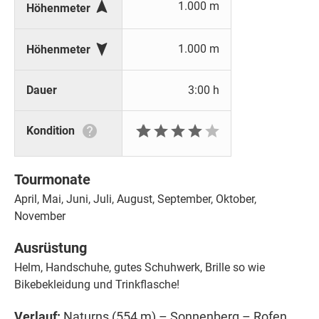

1.000 m
Höhenmeter

1.000 m
Höhenmeter
Dauer
3:00 h







Kondition
Tourmonate
April, Mai, Juni, Juli, August, September, Oktober,
November
Ausrüstung
Helm, Handschuhe, gutes Schuhwerk, Brille so wie
Bikebekleidung und Trinkflasche!
Verlauf:
Naturns (554 m) – Sonnenberg – Rofen