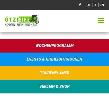
|
|
DE
IT
EN
WOCHENPROGRAMM
EVENTS & HIGHLIGHTWOCHEN
TOURENPLANER
VERLEIH & SHOP