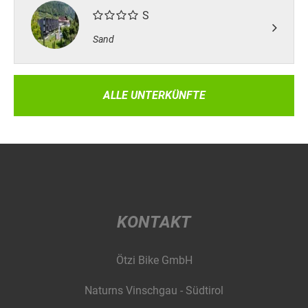
S
Sand
ALLE UNTERKÜNFTE
KONTAKT
Ötzi Bike GmbH
Naturns Vinschgau - Südtirol