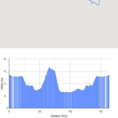
8…
6…
Höhe (m)
4…
2…
0
0
20
40
60
Distanz (km)