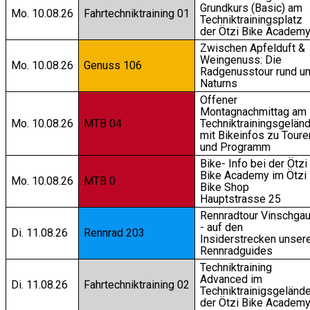
Grundkurs (Basic) am
Mo. 10.08.26
Fahrtechniktraining 01
Techniktrainingsplatz
der Ötzi Bike Academ
Zwischen Apfelduft &
Weingenuss: Die
Mo. 10.08.26
Genuss 106
Radgenusstour rund u
Naturns
Offener
Montagnachmittag am
Mo. 10.08.26
MTB 04
Techniktrainingsgelän
mit Bikeinfos zu Toure
und Programm
Bike- Info bei der Ötzi
Bike Academy im Ötzi
Mo. 10.08.26
MTB 0
Bike Shop
Hauptstrasse 25
Rennradtour Vinschga
- auf den
Di. 11.08.26
Rennrad 203
Insiderstrecken unser
Rennradguides
Techniktraining
Advanced im
Di. 11.08.26
Fahrtechniktraining 02
Techniktrainigsgeländ
der Ötzi Bike Academ