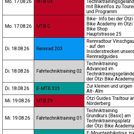
Mo. 17.08.26
MTB 04
Techniktrainingsgelän
mit Bikeinfos zu Toure
und Programm
Bike- Info bei der Ötzi
Bike Academy im Ötzi
Mo. 17.08.26
MTB 0
Bike Shop
Hauptstrasse 25
Rennradtour Vinschga
- auf den
Di. 18.08.26
Rennrad 203
Insiderstrecken unser
Rennradguides
Techniktraining
Advanced im
Di. 18.08.26
Fahrtechniktraining 02
Techniktrainigsgeländ
der Ötzi Bike Academ
Zur kleinen und urigen
Di. 18.08.26
E-MTB 333
Alt- Alm
Ötzi Guides Trailtour 
Mi. 19.08.26
MTB 29
Nörderberg
Techniktraining
Grundkurs (Basic) am
Mi. 19.08.26
Fahrtechniktraining 01
Techniktrainingsplatz
der Ötzi Bike Academ
E-Mountainbiketour zu