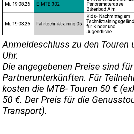
Mi. 19.08.26
E-MTB 302
Panoramaterasse
Bärenbad Alm
Kids- Nachmittag am
Techniktrainingsgelän
Mi. 19.08.26
Fahrtechniktraining 05
für Kinder und
Jugendliche
Anmeldeschluss zu den Touren u
Uhr.
Die angegebenen Preise sind fü
Partnerunterkünften. Für Teilne
kosten die MTB- Touren 50 € (exk
50 €. Der Preis für die Genusstour
Transport).