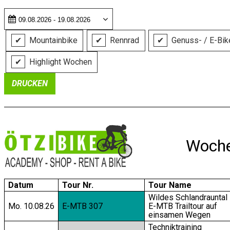
✔
Mountainbike
✔
Rennrad
✔
Genuss- / E-Bik
✔
Highlight Wochen
DRUCKEN
Woch
Datum
Tour Nr.
Tour Name
Wildes Schlandrauntal 
Mo. 10.08.26
E-MTB 307
E-MTB Trailtour auf
einsamen Wegen
Techniktraining