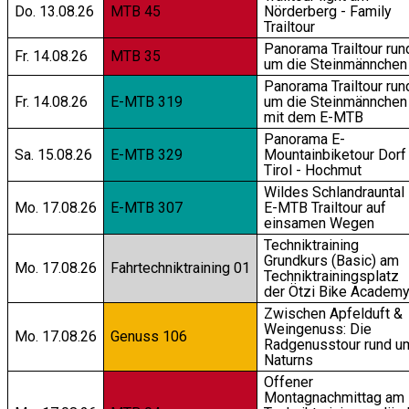
Do. 13.08.26
MTB 45
Nörderberg - Family
Trailtour
Panorama Trailtour run
Fr. 14.08.26
MTB 35
um die Steinmännchen
Panorama Trailtour run
Fr. 14.08.26
E-MTB 319
um die Steinmännchen
mit dem E-MTB
Panorama E-
Sa. 15.08.26
E-MTB 329
Mountainbiketour Dorf
Tirol - Hochmut
Wildes Schlandrauntal 
Mo. 17.08.26
E-MTB 307
E-MTB Trailtour auf
einsamen Wegen
Techniktraining
Grundkurs (Basic) am
Mo. 17.08.26
Fahrtechniktraining 01
Techniktrainingsplatz
der Ötzi Bike Academ
Zwischen Apfelduft &
Weingenuss: Die
Mo. 17.08.26
Genuss 106
Radgenusstour rund u
Naturns
Offener
Montagnachmittag am