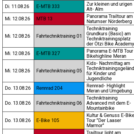
Zur kleinen und urigen
Di. 11.08.26
E-MTB 333
Alt- Alm
Panorama Trailtour am
Mi. 12.08.26
MTB 13
Naturnser Nörderberg
Techniktraining
Grundkurs (Basic) am
Mi. 12.08.26
Fahrtechniktraining 01
Techniktrainingsplatz
der Ötzi Bike Academ
Panorama E-MTB Tour
Mi. 12.08.26
E-MTB 327
Bikehighline Meran
Kids- Nachmittag am
Techniktrainingsgelän
Mi. 12.08.26
Fahrtechniktraining 05
für Kinder und
Jugendliche
Rennrad- Highlight
Do. 13.08.26
Rennrad 204
Meran und Umgebung
Techniktraining
Do. 13.08.26
Fahrtechniktraining 06
Advanced mit dem E-
Mountainbike
Kultur & Genuss E-Bik
Do. 13.08.26
E-Bike 105
Tour "Der Laaser
Marmor"
Trailtour light am